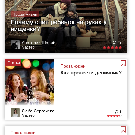
Проза жизни
Почему спит ребенок на руках у
нищенки?
Анатолий Шарий
79
Мастер
Статьи
Проза жизни
Как провести девичник?
Люба Сергачева
1
Мастер
Проза жизни