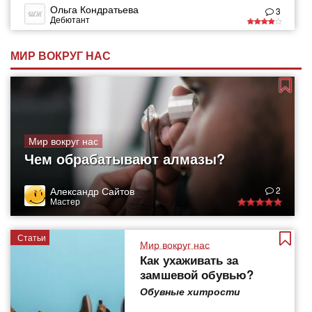
Ольга Кондратьева
3
Дебютант
МИР ВОКРУГ НАС
Мир вокруг нас
Чем обрабатывают алмазы?
Александр Сайтов
2
Мастер
Статьи
Мир вокруг нас
Как ухаживать за
замшевой обувью?
Обувные хитрости