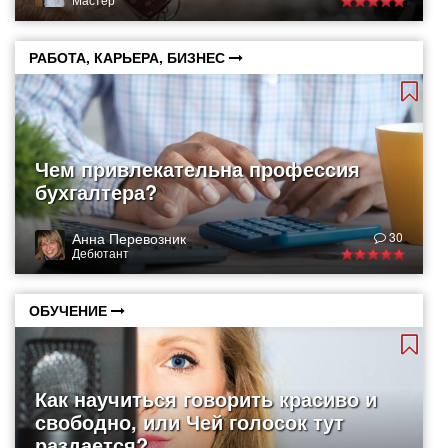
РАБОТА, КАРЬЕРА, БИЗНЕС
Чем привлекательна профессия
бухгалтера?
Анна Перевозник
30
Дебютант
ОБУЧЕНИЕ
Как научиться говорить красиво и
свободно, или Чей голосок тут
раздается?