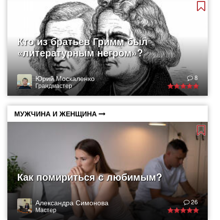
Кто из братьев Гримм был
«литературным негром»?
Юрий Москаленко
8
Грандмастер
МУЖЧИНА И ЖЕНЩИНА
Как помириться с любимым?
Александра Симонова
26
Мастер