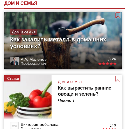
ДОМ И СЕМЬЯ
Дом и семья
Как закалить металл в домашних
условиях?
А.А. Молёнов
26
Профессионал
Статьи
Дом и семья
Как вырастить ранние
овощи и зелень?
Часть 1
Виктория Бобылева
3
Грандмастер