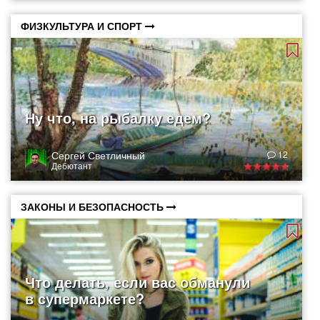
ФИЗКУЛЬТУРА И СПОРТ
Ну что, на рыбалку едем?
Сергей Светличный
12
Дебютант
ЗАКОНЫ И БЕЗОПАСНОСТЬ
Что делать, если вас обманули
в супермаркете?