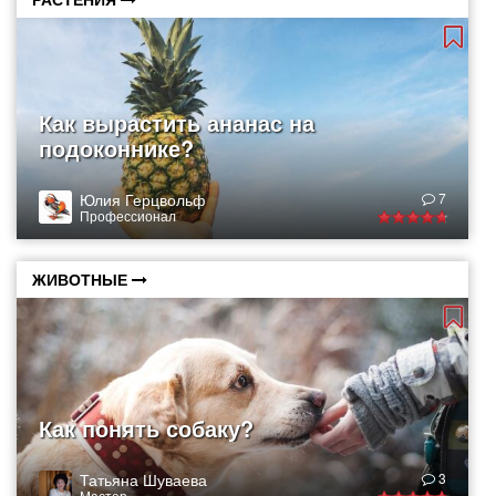
Как вырастить ананас на
подоконнике?
Юлия Герцвольф
7
Профессионал
ЖИВОТНЫЕ
Как понять собаку?
Татьяна Шуваева
3
Мастер