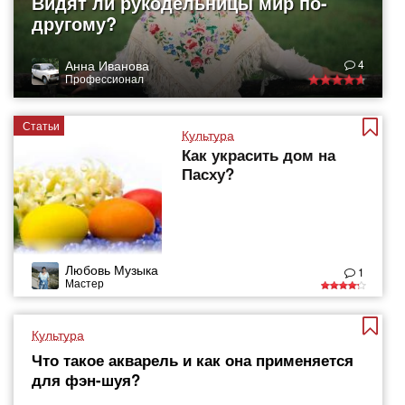
Видят ли рукодельницы мир по-
другому?
Анна Иванова
4
Профессионал
Статьи
Культура
Как украсить дом на
Пасху?
Любовь Музыка
1
Мастер
Культура
Что такое акварель и как она применяется
для фэн-шуя?