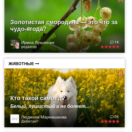
Золотистая смородина — это что за
чудо-ягода?
Ирина Лукьянчик
14
редактор
ЖИВОТНЫЕ
Кто такой самоед?
Белый, пушистый и не болеет...
Людмила Маремшаова
36
Дебютант