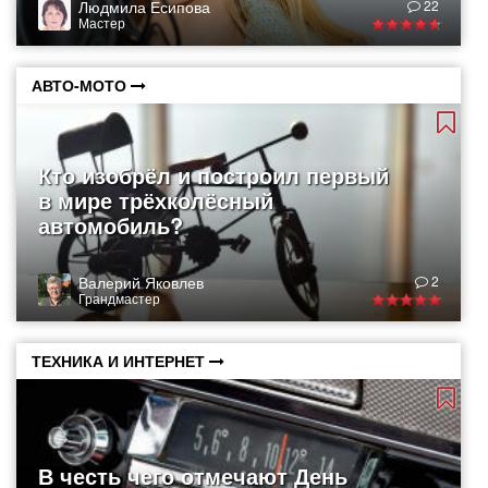
Людмила Есипова
22
Мастер
АВТО-МОТО
Кто изобрёл и построил первый
в мире трёхколёсный
автомобиль?
Валерий Яковлев
2
Грандмастер
ТЕХНИКА И ИНТЕРНЕТ
В честь чего отмечают День