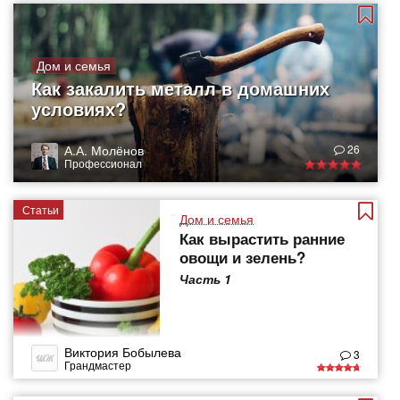
Дом и семья
Как закалить металл в домашних
условиях?
А.А. Молёнов
26
Профессионал
Статьи
Дом и семья
Как вырастить ранние
овощи и зелень?
Часть 1
Виктория Бобылева
3
Грандмастер