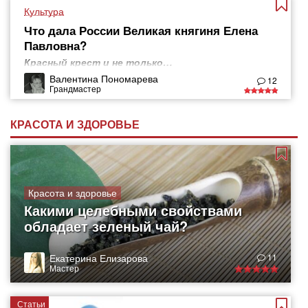
Культура
Что дала России Великая княгиня Елена
Павловна?
Красный крест и не только…
Валентина Пономарева
12
Грандмастер
КРАСОТА И ЗДОРОВЬЕ
Красота и здоровье
Какими целебными свойствами
обладает зеленый чай?
Екатерина Елизарова
11
Мастер
Статьи