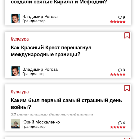
создали святые Кирилл и Мефодий?
Владимир Рогоза
9
Грандмастер
Культура
Как Красный Крест перешагнул
международные границы?
Владимир Рогоза
3
Грандмастер
Культура
Каким был первый самый страшный день
войны?
22 июня глазами девочки-подростка
Юрий Москаленко
4
Грандмастер