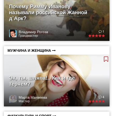
Почему Римму Иванову
называли российской Жанной
д’Арк?
Владимир Рогоза
1
Грандмастер
МУЖЧИНА И ЖЕНЩИНА
Эх, ты, шляпа!.. Как и где
теряем?
Марта Матвеева
4
Мастер
ФИЗКУЛЬТУРА И СПОРТ