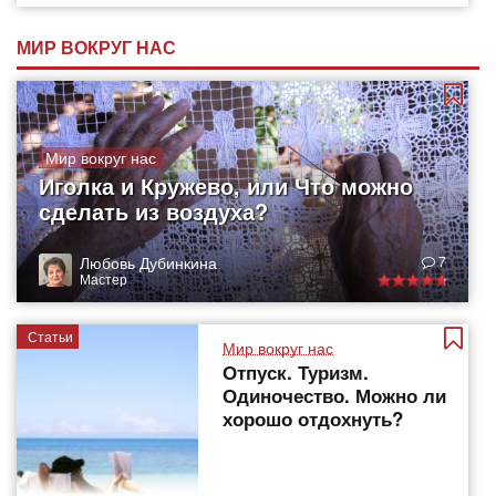
МИР ВОКРУГ НАС
Мир вокруг нас
Иголка и Кружево, или Что можно
сделать из воздуха?
Любовь Дубинкина
7
Мастер
Статьи
Мир вокруг нас
Отпуск. Туризм.
Одиночество. Можно ли
хорошо отдохнуть?