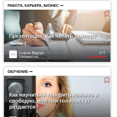
РАБОТА, КАРЬЕРА, БИЗНЕС
Презентация. Как читать доклад?
Часть 1
София Варган
5
Грандмастер
ОБУЧЕНИЕ
Как научиться говорить красиво и
свободно, или Чей голосок тут
раздается?