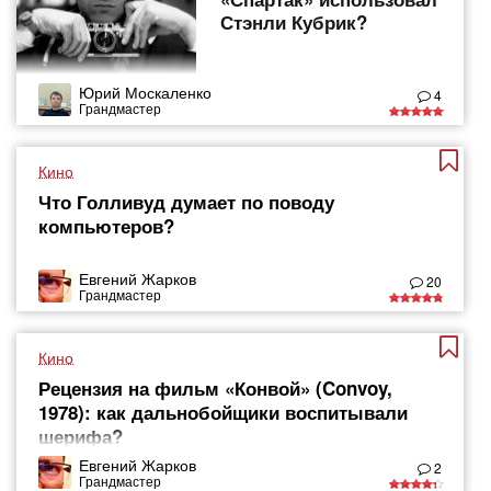
Стэнли Кубрик?
Юрий Москаленко
4
Грандмастер
Кино
Что Голливуд думает по поводу
компьютеров?
Евгений Жарков
20
Грандмастер
Кино
Рецензия на фильм «Конвой» (Convoy,
1978): как дальнобойщики воспитывали
шерифа?
Евгений Жарков
2
Грандмастер