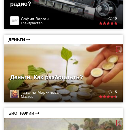
радио?
София Варган
10
Грандмастер
ДЕНЬГИ
Деньги. Как разбогатеть?
Татьяна Маркинова
15
Мастер
БИОГРАФИИ