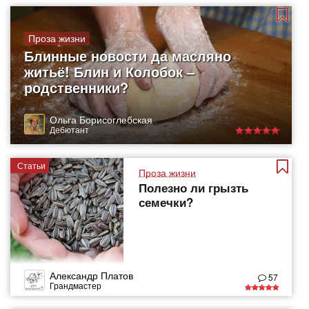
Проза жизни
Блинные новости да масляно
житьё! Блин и Колобок –
родственники?
Ольга Борисоглебская
Дебютант
Статьи
Проза жизни
Полезно ли грызть
семечки?
Александр Платов
57
Грандмастер