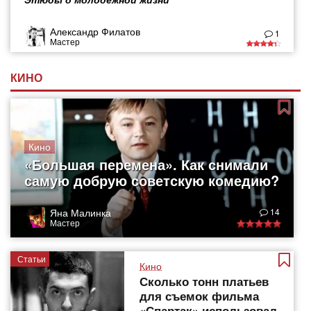
Александр Филатов
1
Мастер
КИНО
Кино
«Большая перемена». Как снимали
самую добрую советскую комедию?
Яна Малинка
14
Мастер
Статьи
Кино
Сколько тонн платьев
для съемок фильма
«Спартак» использовал