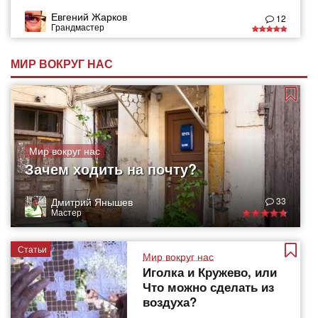
Евгений Жарков
12
Грандмастер
МИР ВОКРУГ НАС
Мир вокруг нас
Зачем ходить на почту?
Дмитрий Янышев
33
Мастер
Статьи
Мир вокруг нас
Иголка и Кружево, или
Что можно сделать из
воздуха?