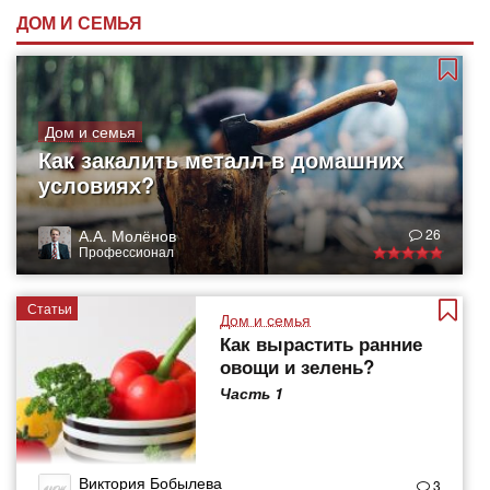
ДОМ И СЕМЬЯ
Дом и семья
Как закалить металл в домашних
условиях?
А.А. Молёнов
26
Профессионал
Статьи
Дом и семья
Как вырастить ранние
овощи и зелень?
Часть 1
Виктория Бобылева
3