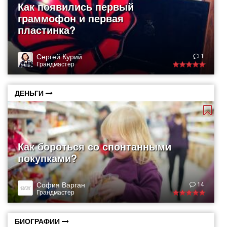
Как появились первый
граммофон и первая
пластинка?
Сергей Курий
1
Грандмастер
ДЕНЬГИ
Как бороться со спонтанными
покупками?
София Варган
14
Грандмастер
БИОГРАФИИ