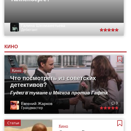
Галина Шехмаметьева
Дебютант
КИНО
Кино
Что посмотреть из советских
детективов?
Гудки в тумане и Мягков против Гафта
Евгений Жарков
3
Грандмастер
Статьи
Кино