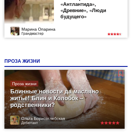
«Антлантида»,
«Древние», «Люди
будущего»
Марина Опарина
Грандмастер
ПРОЗА ЖИЗНИ
Проза жизни
Блинные новости да масляно
житьё! Блин и Колобок –
родственники?
Ольга Борисоглебская
Дебютант