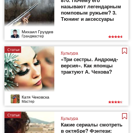
870. Почему его
называют легендарным
помповым ружьем? 3.
Тюнинг и аксессуары
Михаил Груздев
Грандмастер
Статьи
Культура
«Три сестры. Андроид-
версия». Как японцы
трактуют А. Чехова?
Катя Чековска
Мастер
Статьи
Культура
Какие сериалы смотреть
в октябре? Фэнтези: