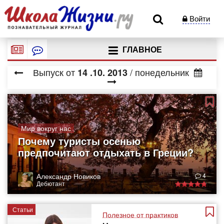
Войти
ГЛАВНОЕ
Выпуск от
/ понедельник
14
.10.
2013
Мир вокруг нас
Почему туристы осенью
предпочитают отдыхать в Греции?
Александр Новиков
4
Дебютант
Статьи
Полезное от практиков