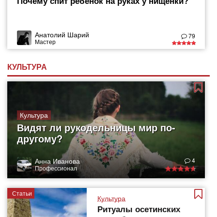
Почему спит ребенок на руках у нищенки?
Анатолий Шарий
79
Мастер
КУЛЬТУРА
Культура
Видят ли рукодельницы мир по-
другому?
Анна Иванова
4
Профессионал
Статьи
Культура
Ритуалы осетинских