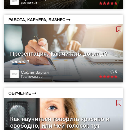
Дебютант
РАБОТА, КАРЬЕРА, БИЗНЕС
Презентация. Как читать доклад?
Часть 1
София Варган
5
Грандмастер
ОБУЧЕНИЕ
Как научиться говорить красиво и
свободно, или Чей голосок тут