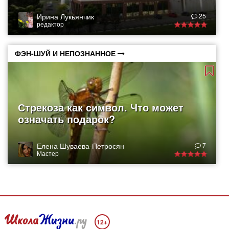
Ирина Лукьянчик
25
редактор
ФЭН-ШУЙ И НЕПОЗНАННОЕ
Стрекоза как символ. Что может
означать подарок?
Елена Шуваева-Петросян
7
Мастер
12+