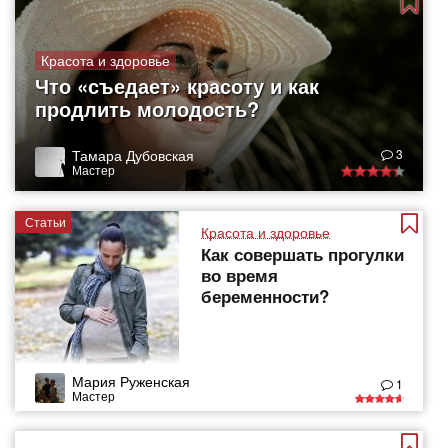
Красота и здоровье
Что «съедает» красоту и как
продлить молодость?
Тамара Дубовская
3
Мастер
Статьи
Красота и здоровье
Как совершать прогулки
во время
беременности?
Мария Руженская
1
Мастер