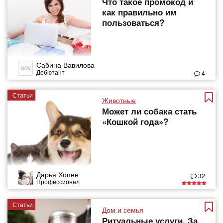
Что такое промокод и
как правильно им
пользоваться?
Сабина Вавилова
Дебютант
4
Статьи
Животные
Может ли собака стать
«Кошкой года»?
Дарья Хопен
32
Профессионал
Статьи
Дом и семья
Ритуальные услуги. За