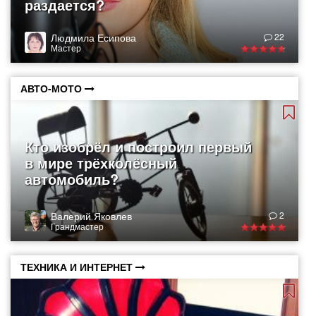
раздается?
Людмила Есипова
22
Мастер
АВТО-МОТО
Кто изобрёл и построил первый
в мире трёхколёсный
автомобиль?
Валерий Яковлев
2
Грандмастер
ТЕХНИКА И ИНТЕРНЕТ