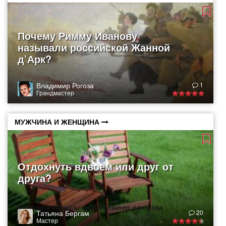
Почему Римму Иванову
называли российской Жанной
д’Арк?
Владимир Рогоза
1
Грандмастер
МУЖЧИНА И ЖЕНЩИНА
Отдохнуть вдвоем или друг от
друга?
Плюсы и минусы совместного отпуска
Татьяна Бергам
20
Мастер