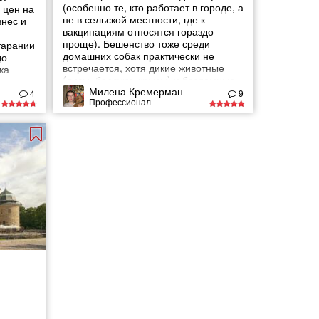
(особенно те, кто работает в городе, а
 цен на
не в сельской местности, где к
знес и
вакцинациям относятся гораздо
проще). Бешенство тоже среди
тарании
домашних собак практически не
до
встречается, хотя дикие животные
ка
(лисы, барсуки, крысы) и бездомные
у, где
Милена Кремерман
собаки погибают от него достаточно
оянным
4
9
Профессионал
часто. Вакцинировать необходимо
е
абсолютно всех
ходимо