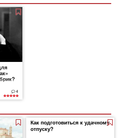
для
ак»
убрик?
4
Как подготовиться к удачному
отпуску?