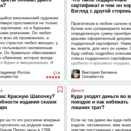
а?
сертификат и чем он хо
Взгляд с другой сторон
ийся мексиканский художник
Ривера прославился не только
Практически в любом салоне к
 картинами, но и бурными
бутике или супермаркете можн
ыми романами. Он любил
определенную сумму приобре
о всех её проявлениях, а
красиво оформленный докуме
он страстно любил женщин, у
подарочный сертификат. Наве
х пользовался неизменным
вы знаете, для чего он нужен. 
м. Он буквально обволакивал
буду сейчас подробно описыва
 обаянием, которое всегда
плюсы подарочного сертифика
л бурно и эмоционально. И
удобного и красивого подарка,
м назвать его красавцем не
лишь, что подарочный сертиф
ладимир Рогоза
Виктория Белкина
л бы самый завзятый льстец.
это оригинальный и универса
9
рандмастер
Грандмастер
подарок, в поисках которого н
тратить слишком много времен
блуждая
ра
Деньги
пас Красную Шапочку?
Куда уходят деньги во 
бности издания сказок
поездок и как избежать
рро
лишних трат?
ря на то что россияне впервые
Если не так давно вы куда-либ
 прочитать на родном языке
ездили, несомненно, вам знак
 Шарля Перро лишь в 1768
чувство расставания с мелочь