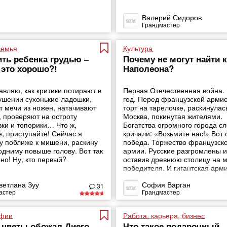
Валерий Сидоров
Грандмастер
семья
Культура
ть ребенка грудью –
Почему не могут найти 
 это хорошо?!
Наполеона?
авляю, как критики потирают в
Первая Отечественная война.
ушении сухонькие ладошки,
год. Перед французской армие
т мечи из ножен, натачивают
торт на тарелочке, раскинулас
, проверяют на остроту
Москва, покинутая жителями.
вки и топорики… Что ж,
Богатства огромного города с
, приступайте! Сейчас я
кричали: «Возьмите нас!» Вот
у поближе к мишени, раскину
победа. Торжество французск
одниму повыше голову. Вот так
армии. Русские разгромлены и 
но! Ну, кто первый?
оставив древнюю столицу на 
победителя. И гигантская арми
мгновение ока превратилась в
ветлана Зуу
София Варган
сборище мародеров.
31
астер
Грандмастер
фии
Работа, карьера, бизнес
 цветы обожал Диего
Что такое подарочный