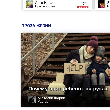
Анна Новая
Я
окружа
5
Профессионал
М
зубные
желани
создав
ПРОЗА ЖИЗНИ
Почему спит ребенок на руках
Анатолий Шарий
Мастер