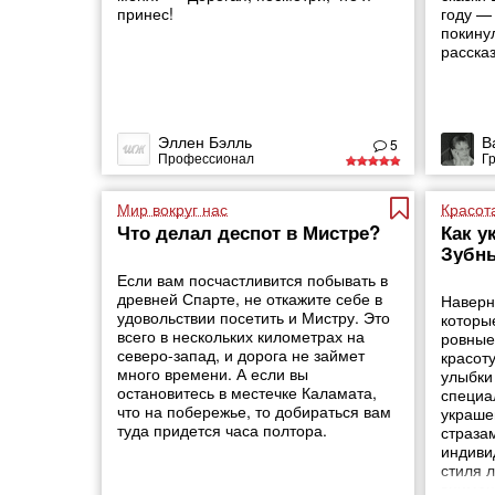
принес!
году —
покину
рассказ
Эллен Бэлль
В
5
Профессионал
Г
Мир вокруг нас
Красот
Что делал деспот в Мистре?
Как у
Зубн
Если вам посчастливится побывать в
древней Спарте, не откажите себе в
Наверн
удовольствии посетить и Мистру. Это
которы
всего в нескольких километрах на
ровные
северо-запад, и дорога не займет
красот
много времени. А если вы
улыбки
остановитесь в местечке Каламата,
специа
что на побережье, то добираться вам
украше
туда придется часа полтора.
страза
индиви
стиля 
вниман