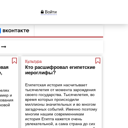
Войти
Культура
овая
Кто расшифровал египетские
,
иероглифы?
Египетская история насчитывает
тысячелетия от момента зарождения
белях
своего государства. Тысячелетия, во
амер и
время которых происходили
дования
миллионы значительных и во многом
ковой
загадочных событий. Именно поэтому
многим нашим современникам
история Египта кажется очень
увлекательной, а сама страна до сих