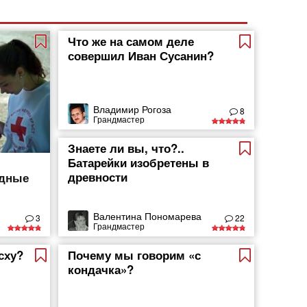
Что же на самом деле
совершил Иван Сусанин?
Владимир Рогоза
8
Грандмастер
Знаете ли вы, что?..
Батарейки изобретены в
древности
одные
Валентина Пономарева
3
22
Грандмастер
сху?
Почему мы говорим «с
кондачка»?