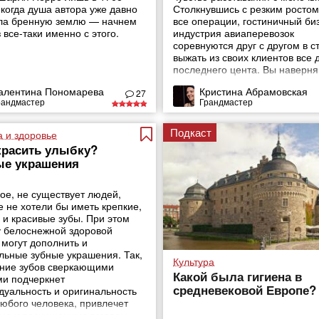
 когда душа автора уже давно
Столкнувшись с резким ростом
ла бренную землю — начнем
все операции, гостиничный би
 все-таки именно с этого.
индустрия авиаперевозок
соревнуются друг с другом в с
выжать из своих клиентов все 
последнего цента. Вы наверня
сталкивались с этим в аэропорт
алентина Пономарева
Кристина Абрамовская
за выплату компенсаций пост
27
рандмастер
Грандмастер
клиентам, обмен билета и даж
проверку багажа теперь необ
доплачивать.
Подкаст
а и здоровье
красить улыбку?
ые украшения
ое, не существует людей,
е не хотели бы иметь крепкие,
 и красивые зубы. При этом
у белоснежной здоровой
 могут дополнить и
льные зубные украшения. Так,
Культура
ние зубов сверкающими
Какой была гигиена в
ми подчеркнет
средневековой Европе?
дуальность и оригинальность
любого человека, привлечет
ие и восхищенные взгляды