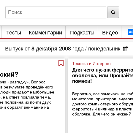
Тесты
Комментарии
Подкасты
Видео
Выпуск от
года
/ понедельник
8
декабря
2008
Техника и Интернет
Для чего нужна феррит
йский?
оболочка, или Прощайте
помехи!
ую «разгадку». Вопрос,
 в результате проведённого
му люди придают наибольшее
Вероятно, все замечали на ка
, на ответ повлияла тема,
мониторов, принтеров, видеок
е половина из почти двух
другого компьютерного обору
они обратят внимание на
ферритовый цилиндр в пласти
оболочке. Для чего он нужен?