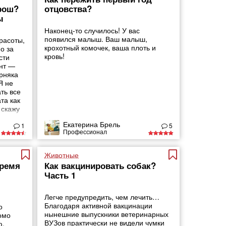
рош?
отцовства?
ы
Наконец-то случилось! У вас
появился малыш. Ваш малыш,
расоты,
крохотный комочек, ваша плоть и
о за
кровь!
сти
нт —
рняка
Я не
ть все
та как
 скажу
икат —
Екатерина Брель
льный
1
5
Профессионал
е нужно
и,
Животные
время
Как вакцинировать собак?
Часть 1
Легче предупредить, чем лечить…
Благодаря активной вакцинации
о
нынешние выпускники ветеринарных
омо
ВУЗов практически не видели чумки
ю.