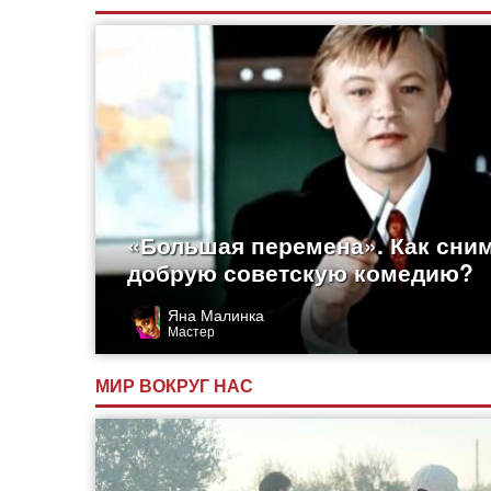
«Большая перемена». Как сни
добрую советскую комедию?
Яна Малинка
Мастер
МИР ВОКРУГ НАС