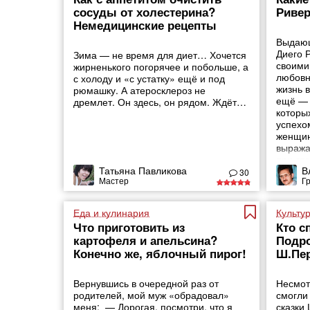
сосуды от холестерина?
Ривер
Немедицинские рецепты
Выдающ
Диего 
Зима — не время для диет… Хочется
своими
жирненького погорячее и побольше, а
любовн
с холоду и «с устатку» ещё и под
жизнь в
рюмашку. А атеросклероз не
ещё — 
дремлет. Он здесь, он рядом. Ждёт…
которы
успехо
женщин
выража
при это
Татьяна Павликова
В
рискну
30
Мастер
Г
Еда и кулинария
Культу
Что приготовить из
Кто с
картофеля и апельсина?
Подро
Конечно же, яблочный пирог!
Ш.Пе
Вернувшись в очередной раз от
Несмот
родителей, мой муж «обрадовал»
смогли
меня: — Дорогая, посмотри, что я
сказки