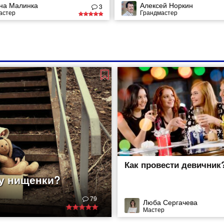
на Малинка
Алексей Норкин
ющих людей. Помимо этого,
3
астер
Грандмастер
 украшения способствуют
ю чаще улыбаться, а значит,
ать
Как провести девичник
 у нищенки?
79
Люба Сергачева
Мастер