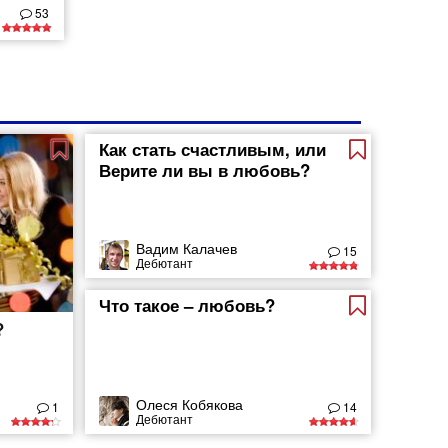
53
Как стать счастливым, или
Верите ли вы в любовь?
Вадим Калачев
15
Дебютант
Что такое – любовь?
?
Олеся Кобякова
1
14
Дебютант