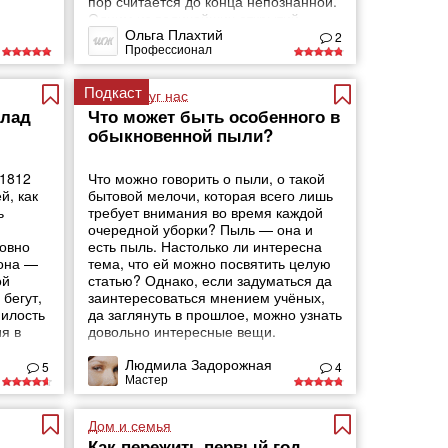
пор считается до конца непознанной.
Одним из величайших открытий,
Ольга Плахтий
которое во многом приоткрыло завесу
2
Профессионал
тайн Египта, стала расшифровка
древнеегипетской
Подкаст
Мир вокруг нас
клад
Что может быть особенного в
обыкновенной пыли?
 1812
Что можно говорить о пыли, о такой
й, как
бытовой мелочи, которая всего лишь
ь
требует внимания во время каждой
очередной уборки? Пыль — она и
ловно
есть пыль. Настолько ли интересна
 она —
тема, что ей можно посвятить целую
ой
статью? Однако, если задуматься да
бегут,
заинтересоваться мнением учёных,
милость
да заглянуть в прошлое, можно узнать
я в
довольно интересные вещи.
Людмила Задорожная
5
4
Мастер
Дом и семья
Как пережить первый год