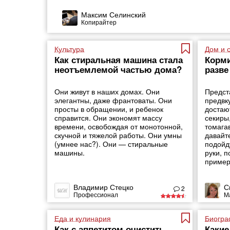
Максим Селинский
Копирайтер
Культура
Дом и 
Как стиральная машина стала
Корми
неотъемлемой частью дома?
разве
Они живут в наших домах. Они
Предст
элегантны, даже франтоваты. Они
предвк
просты в обращении, и ребенок
достаю
справится. Они экономят массу
секиры
времени, освобождая от монотонной,
томага
скучной и тяжелой работы. Они умны
давайте
(умнее нас?). Они — стиральные
подойд
машины.
руки, п
пример
Владимир Стецко
С
2
Профессионал
М
Еда и кулинария
Биогра
Как с аппетитом очистить
Какие