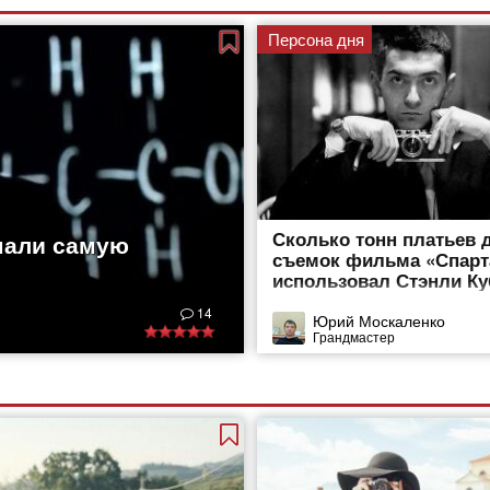
Персона дня
Сколько тонн платьев 
мали самую
съемок фильма «Спарт
использовал Стэнли К
14
Юрий Москаленко
Грандмастер