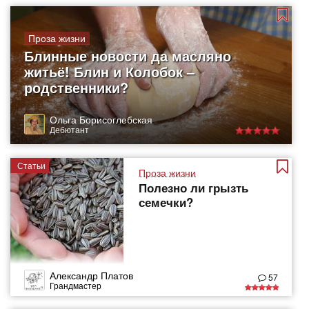
Проза жизни
Блинные новости да масляно
житьё! Блин и Колобок –
родственники?
Ольга Борисоглебская
Дебютант
Статьи
Проза жизни
Полезно ли грызть
семечки?
Александр Платов
57
Грандмастер