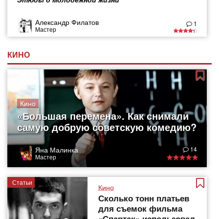
Александр Филатов
1
Мастер
КИНО
Кино
«Большая перемена». Как снимали
самую добрую советскую комедию?
Яна Малинка
14
Мастер
Статьи
Кино
Сколько тонн платьев
для съемок фильма
«Спартак» использовал