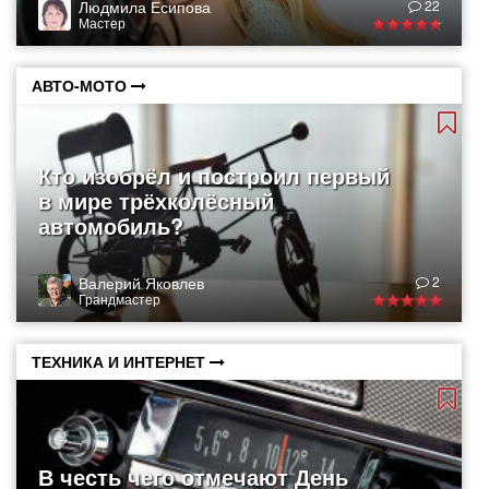
Людмила Есипова
22
Мастер
АВТО-МОТО
Кто изобрёл и построил первый
в мире трёхколёсный
автомобиль?
Валерий Яковлев
2
Грандмастер
ТЕХНИКА И ИНТЕРНЕТ
В честь чего отмечают День