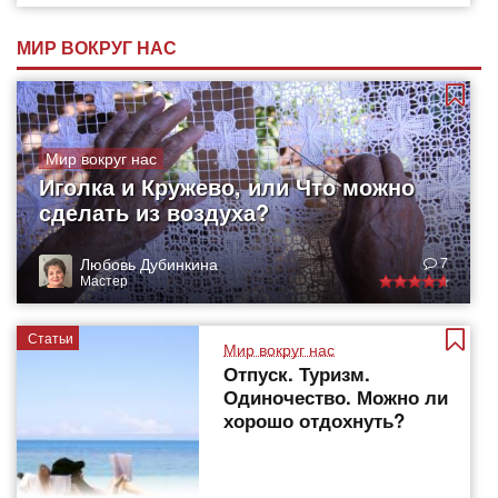
МИР ВОКРУГ НАС
Мир вокруг нас
Иголка и Кружево, или Что можно
сделать из воздуха?
Любовь Дубинкина
7
Мастер
Статьи
Мир вокруг нас
Отпуск. Туризм.
Одиночество. Можно ли
хорошо отдохнуть?