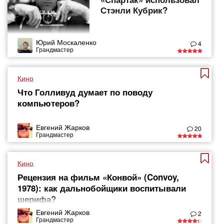
Стэнли Кубрик?
Юрий Москаленко
4
Грандмастер
Кино
Что Голливуд думает по поводу
компьютеров?
Евгений Жарков
20
Грандмастер
Кино
Рецензия на фильм «Конвой» (Convoy,
1978): как дальнобойщики воспитывали
шерифа?
Евгений Жарков
2
Грандмастер