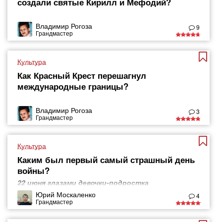
создали святые Кирилл и Мефодий?
Владимир Рогоза
9
Грандмастер
Культура
Как Красный Крест перешагнул
международные границы?
Владимир Рогоза
3
Грандмастер
Культура
Каким был первый самый страшный день
войны?
22 июня глазами девочки-подростка
Юрий Москаленко
4
Грандмастер