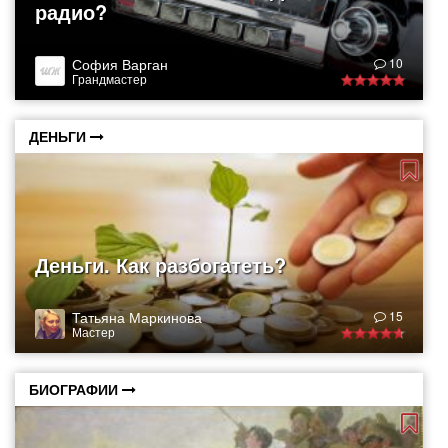
радио?
София Варган
10
Грандмастер
ДЕНЬГИ
Деньги. Как разбогатеть?
Татьяна Маркинова
15
Мастер
БИОГРАФИИ