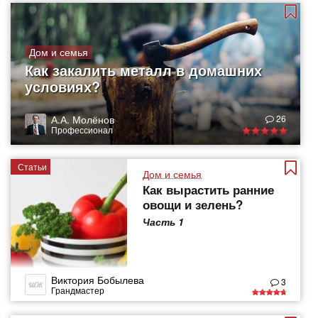
Дом и семья
Как закалить металл в домашних
условиях?
А.А. Молёнов
26
Профессионал
Статьи
Дом и семья
Как вырастить ранние
овощи и зелень?
Часть 1
Виктория Бобылева
3
Грандмастер