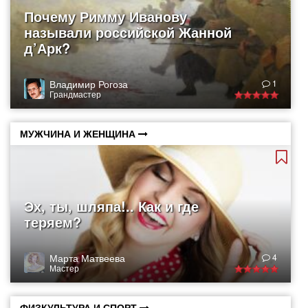
Почему Римму Иванову
называли российской Жанной
д’Арк?
Владимир Рогоза
1
Грандмастер
МУЖЧИНА И ЖЕНЩИНА
Эх, ты, шляпа!.. Как и где
теряем?
Марта Матвеева
4
Мастер
ФИЗКУЛЬТУРА И СПОРТ