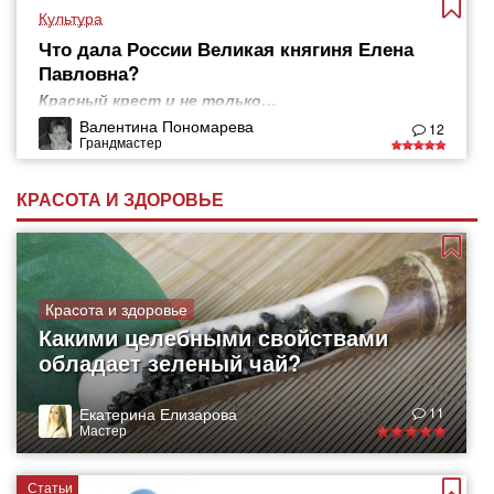
Культура
Что дала России Великая княгиня Елена
Павловна?
Красный крест и не только…
Валентина Пономарева
12
Грандмастер
КРАСОТА И ЗДОРОВЬЕ
Красота и здоровье
Какими целебными свойствами
обладает зеленый чай?
Екатерина Елизарова
11
Мастер
Статьи