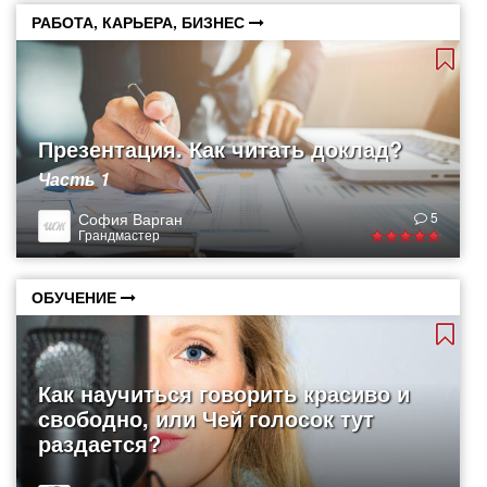
РАБОТА, КАРЬЕРА, БИЗНЕС
Презентация. Как читать доклад?
Часть 1
София Варган
5
Грандмастер
ОБУЧЕНИЕ
Как научиться говорить красиво и
свободно, или Чей голосок тут
раздается?