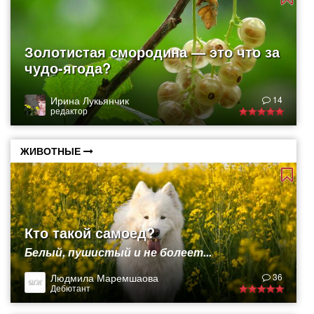
Золотистая смородина — это что за
чудо-ягода?
Ирина Лукьянчик
14
редактор
ЖИВОТНЫЕ
Кто такой самоед?
Белый, пушистый и не болеет...
Людмила Маремшаова
36
Дебютант