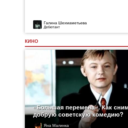
Галина Шехмаметьева
Дебютант
КИНО
«Большая перемена». Как сни
добрую советскую комедию?
Яна Малинка