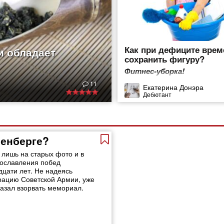
Как при дефиците врем
и обладает
сохранить фигуру?
Фитнес-уборка!
11
Екатерина Донэра
Дебютант
ненберге?
лишь на старых фото и в
рославления побед
дцати лет. Не надеясь
рацию Советской Армии, уже
казал взорвать мемориал.