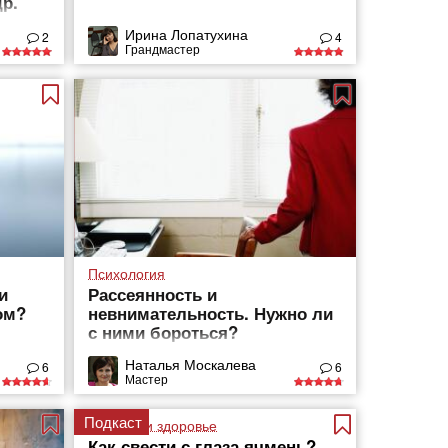
р.
Ирина Лопатухина
2
4
Грандмастер
Психология
и
Рассеянность и
ом?
невнимательность. Нужно ли
с ними бороться?
Наталья Москалева
6
6
Мастер
Подкаст
Красота и здоровье
Как свести с глаза ячмень?