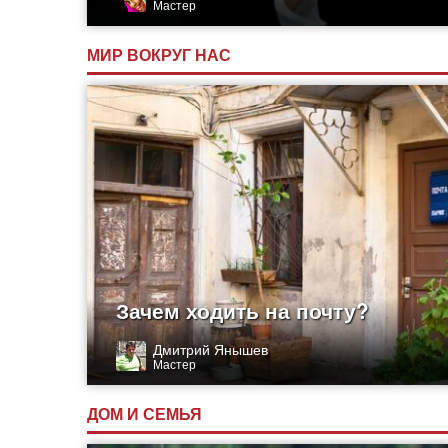
Мастер
МИР ВОКРУГ НАС
Зачем ходить на почту?
Дмитрий Янышев
Мастер
ДОМ И СЕМЬЯ