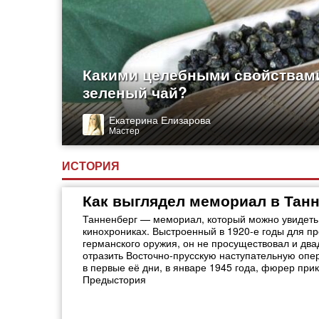
Какими целебными свойствам
зеленый чай?
Екатерина Елизарова
Мастер
ИСТОРИЯ
Как выглядел мемориал в Тан
Танненберг — мемориал, который можно увидеть 
кинохрониках. Выстроенный в 1920-е годы для п
германского оружия, он не просуществовал и два
отразить Восточно-прусскую наступательную опе
в первые её дни, в январе 1945 года, фюрер при
Предыстория