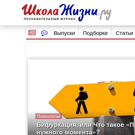
Выпуски
Подборки
Статьи
Психология
Бифуркация, или Что такое «
нужного момента»?