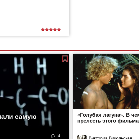
«Голубая лагуна». В че
мали самую
прелесть этого фильма
14
Виктория Викольская