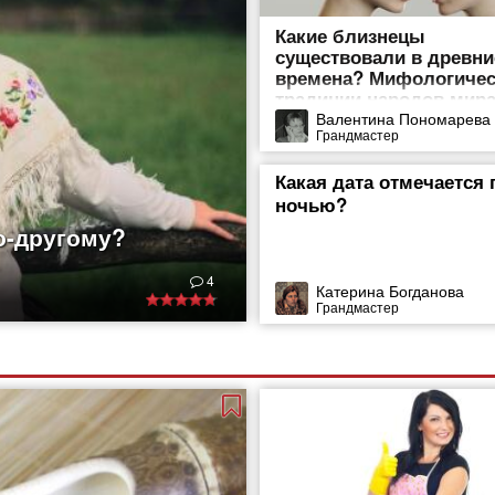
Какие близнецы
существовали в древни
времена? Мифологичес
традиции народов мир
Валентина Пономарева
Грандмастер
Какая дата отмечается 
ночью?
о-другому?
ды. И не только они,
4
дывает их творения.
Катерина Богданова
Грандмастер
, выполненные
ышивания издавна
ет искать еще в
о было