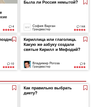
Была ли Россия немытой?
е
кие
а
София Варган
4
144
Грандмастер
поздно
Кириллица или глаголица.
Какую же азбуку создали
святые Кирилл и Мефодий?
Владимир Рогоза
10
9
Грандмастер
Как правильно выбрать
диету?