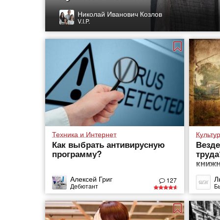
Николай Иванович Козлов
V.I.P.
Техника и Интернет
Культу
Как выбрать антивирусную
Везде
программу?
труда
книжн
росс
Алексей Григ
Л
127
Дебютант
Б