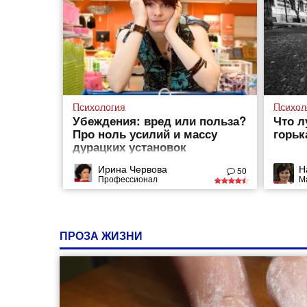
Психология
Психол
Убеждения: вред или польза?
Что л
Про ноль усилий и массу
горьк
дурацких установок
Ирина Червова
Н
50
Профессионал
М
ПРОЗА ЖИЗНИ