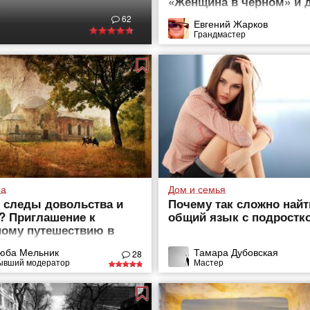
«Женщина в черном» и д
62
Евгений Жарков
Грандмастер
ра
Дом и семья
 следы довольства и
Почему так сложно найт
? Приглашение к
общий язык с подростк
ому путешествию в
ийскую деревню
юба Мельник
Тамара Дубовская
28
ывший модератор
Мастер