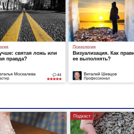
огия
Психология
учше: святая ложь или
Визуализация. Как прав
ая правда?
ее выполнять?
аталья Москалева
Виталий Шевцов
44
астер
Профессионал
Подкаст