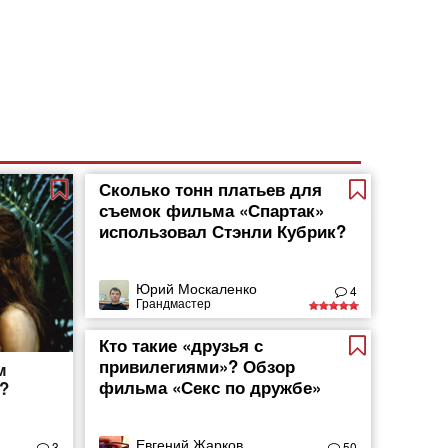
Сколько тонн платьев для
съемок фильма «Спартак»
использовал Стэнли Кубрик?
Юрий Москаленко
4
Грандмастер
Кто такие «друзья с
привилегиями»? Обзор
м
фильма «Секс по дружбе»
?
Евгений Жарков
3
50