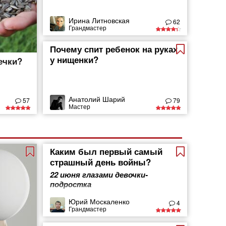
Ирина Литновская
62
Грандмастер
Почему спит ребенок на руках
у нищенки?
ечки?
Анатолий Шарий
57
79
Мастер
Каким был первый самый
страшный день войны?
22 июня глазами девочки-
подростка
Юрий Москаленко
4
Грандмастер