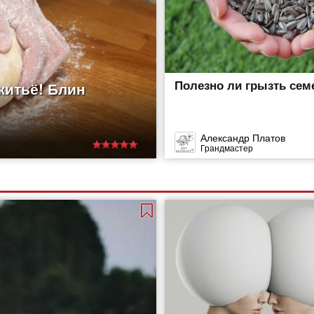
Полезно ли грызть сем
житьё! Блин
Александр Платов
Грандмастер