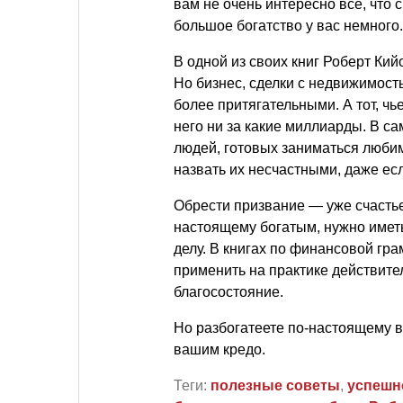
вам не очень интересно все, что
большое богатство у вас немного.
В одной из своих книг Роберт Кийо
Но бизнес, сделки с недвижимост
более притягательными. А тот, чь
него ни за какие миллиарды. В с
людей, готовых заниматься люби
назвать их несчастными, даже ес
Обрести призвание — уже счастье,
настоящему богатым, нужно иметь
делу. В книгах по финансовой гр
применить на практике действите
благосостояние.
Но разбогатеете по-настоящему в
вашим кредо.
Теги:
полезные советы
,
успешн