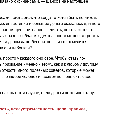
 связано с финансами, — шансов на настоящее
саки признается, что когда-то хотел быть летчиком.
ью, инвестиции и большие деньги оказались для него
е настоящее призвание — летать, не откажется от
амых разных областях деятельности можно встретить
мым делом даже бесплатно — и кто осмелится
ли они небогаты?
 просто у каждого оно свое. Чтобы стать по-
 призвание именно к этому, как и к любому другому
амотности много полезных советов, которые может
льно любой человек и, возможно, повысить свое
ы лишь в том случае, если деньги поистине станут
ость
,
целеустремленность
,
цели
,
правила
,