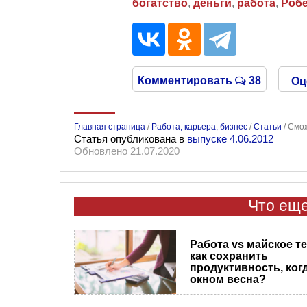
богатство
,
деньги
,
работа
,
Робе
Комментировать
38
Оц
Главная страница
/
Работа, карьера, бизнес
/
Статьи
/
Смож
Статья опубликована в
выпуске 4.06.2012
Обновлено 21.07.2020
Что еще
Работа vs майское т
как сохранить
продуктивность, когд
окном весна?