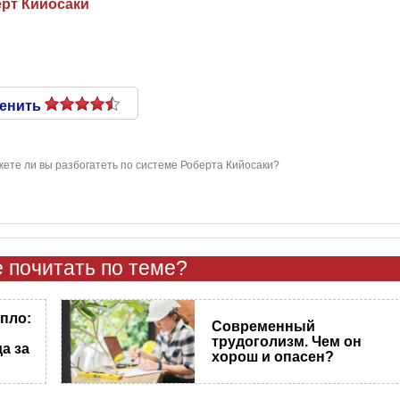
рт Кийосаки
енить
ете ли вы разбогатеть по системе Роберта Кийосаки?
 почитать по теме?
епло:
Современный
трудоголизм. Чем он
а за
хорош и опасен?