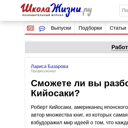
Выпуски
Подборки
Статьи
Работ
Лариса Базарова
Профессионал
Сможете ли вы разбо
Кийосаки?
Роберт Кийосаки, американец японског
автор множества книг, из которых сама
взбудоражил мир идеей о том, что кажд