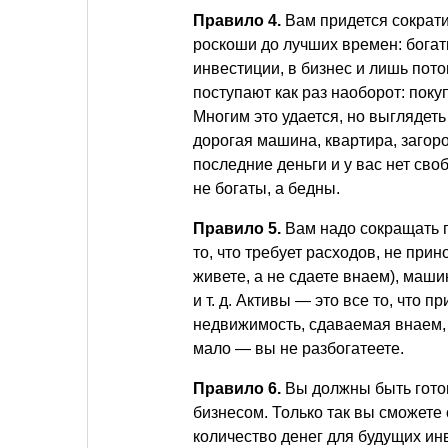
Правило 4.
Вам придется сократи
роскоши до лучших времен: богат
инвестиции, в бизнес и лишь пот
поступают как раз наоборот: пок
Многим это удается, но выглядеть
дорогая машина, квартира, загоро
последние деньги и у вас нет сво
не богаты, а бедны.
Правило 5.
Вам надо сокращать 
то, что требует расходов, не при
живете, а не сдаете внаем), маш
и т. д.
Активы — это все то, что пр
недвижимость, сдаваемая внаем
мало — вы не разбогатеете.
Правило 6.
Вы должны быть гото
бизнесом. Только так вы сможете
количество денег для будущих ин