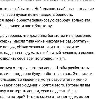
отеть разбогатеть. Небольшое, слабенькое желание
лжны всей душой возненавидеть бедность,
ься идеей обрести финансовую свободу. Только эта
бны привести вас к богатству.
о уверены, что достойны богатства и непременно
актерны мысли типа «Мне никогда не разбогатеть»,
ие вещи», «Надо экономить»
и т. п.
— вы и не
м, надо начать думать как богатый человек, а именно:
позволить себе все что угодно»,
и т. п.
иться от страха потери денег. Чтобы разбогатеть —
, лишь тогда они будут работать на вас. Это риск, и
Большинство людей не могут разбогатеть именно
живают потерю денег и боятся этого. Готовы ли вы
ачу и потерять деньги, если на десятый раз
ваши потери? Тот, кто смело отвечает «да», имеет