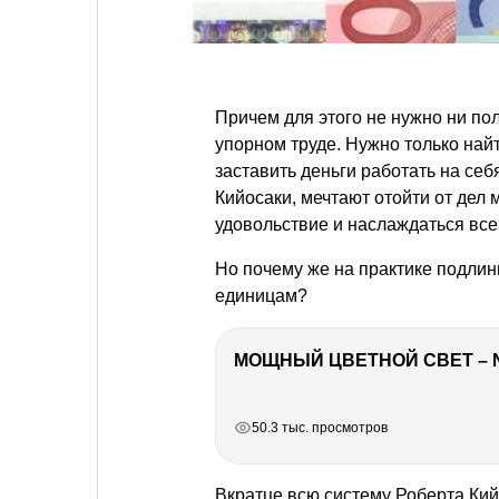
Причем для этого не нужно ни по
упорном труде. Нужно только найт
заставить деньги работать на се
Кийосаки, мечтают отойти от дел
удовольствие и наслаждаться все
Но почему же на практике подлин
единицам?
МОЩНЫЙ ЦВЕТНОЙ СВЕТ – 
РЕКЛАМА
РЕКЛАМА
РЕКЛАМА
РЕКЛАМА
50.3 тыс. просмотров
Вкратце всю систему Роберта Кий