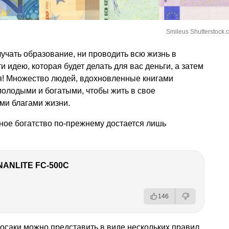
Smileus Shutterstock.
лучать образование, ни проводить всю жизнь в
и идею, которая будет делать для вас деньги, а затем
бя! Множество людей, вдохновленные книгами
 молодыми и богатыми, чтобы жить в свое
ми благами жизни.
ное богатство по-прежнему достается лишь
NANLITE FC-500C
146
осаки можно представить в виде нескольких правил.