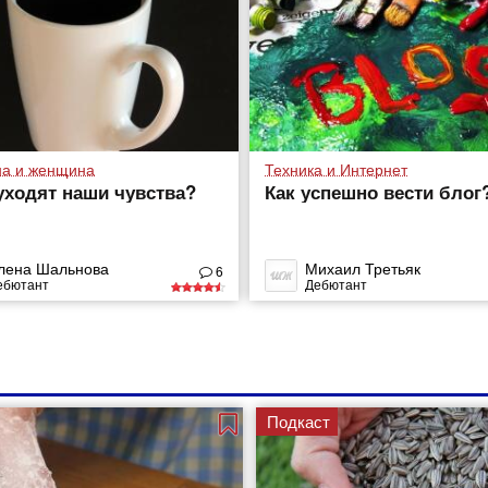
а и женщина
Техника и Интернет
уходят наши чувства?
Как успешно вести блог
лена Шальнова
Михаил Третьяк
6
ебютант
Дебютант
Подкаст