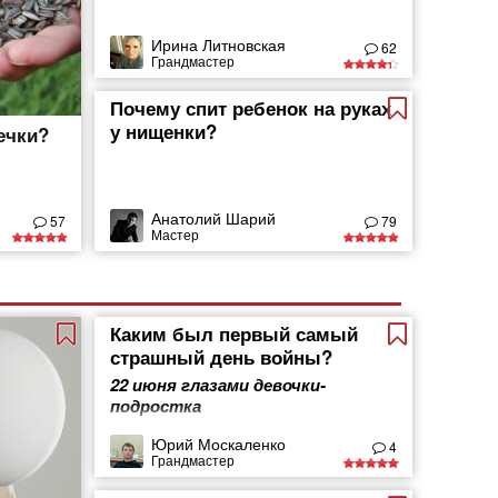
Ирина Литновская
62
Грандмастер
Почему спит ребенок на руках
у нищенки?
ечки?
Анатолий Шарий
57
79
Мастер
Каким был первый самый
страшный день войны?
22 июня глазами девочки-
подростка
Юрий Москаленко
4
Грандмастер