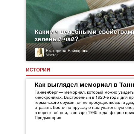
Какими целебными свойствам
зеленый чай?
Екатерина Елизарова
Мастер
ИСТОРИЯ
Как выглядел мемориал в Тан
Танненберг — мемориал, который можно увидеть 
кинохрониках. Выстроенный в 1920-е годы для п
германского оружия, он не просуществовал и два
отразить Восточно-прусскую наступательную опе
в первые её дни, в январе 1945 года, фюрер при
Предыстория