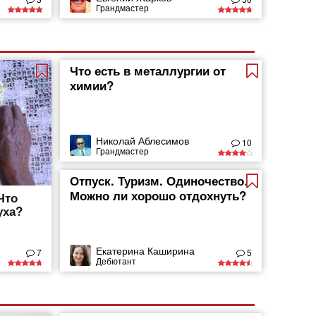
Грандмастер
Что есть в металлургии от
химии?
Николай Аблесимов
10
Грандмастер
Отпуск. Туризм. Одиночество.
Можно ли хорошо отдохнуть?
Что
уха?
Екатерина Каширина
7
5
Дебютант