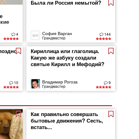
Была ли Россия немытой?
е
кие
а
София Варган
4
144
Грандмастер
поздно
Кириллица или глаголица.
Какую же азбуку создали
святые Кирилл и Мефодий?
Владимир Рогоза
10
9
Грандмастер
Как правильно совершать
бытовые движения? Сесть,
встать...