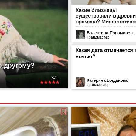
Какие близнецы
существовали в древни
времена? Мифологичес
традиции народов мир
Валентина Пономарева
Грандмастер
Какая дата отмечается 
ночью?
о-другому?
ды. И не только они,
4
дывает их творения.
Катерина Богданова
Грандмастер
, выполненные
ышивания издавна
ет искать еще в
о было