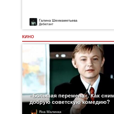
Галина Шехмаметьева
Дебютант
КИНО
«Большая перемена». Как сни
добрую советскую комедию?
Яна Малинка