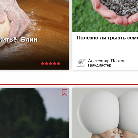
Полезно ли грызть сем
житьё! Блин
Александр Платов
Грандмастер