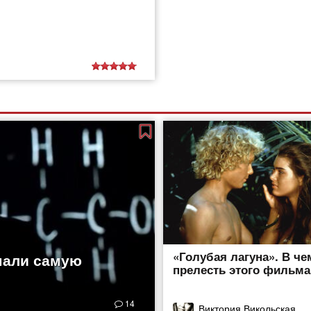
«Голубая лагуна». В че
мали самую
прелесть этого фильма
14
Виктория Викольская