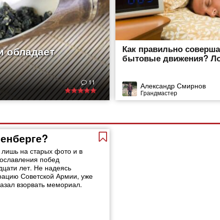
Как правильно соверша
и обладает
бытовые движения? Л
11
Александр Смирнов
Грандмастер
ненберге?
лишь на старых фото и в
рославления побед
дцати лет. Не надеясь
рацию Советской Армии, уже
казал взорвать мемориал.