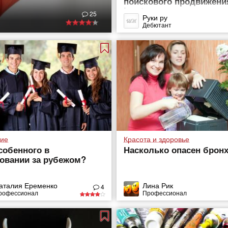
поискового продвижени
Ingate»
25
Руки ру
Дебютант
ие
Красота и здоровье
собенного в
Насколько опасен брон
овании за рубежом?
аталия Еременко
Лина Рик
4
рофессионал
Профессионал