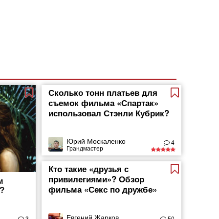
Сколько тонн платьев для
съемок фильма «Спартак»
использовал Стэнли Кубрик?
Юрий Москаленко
4
Грандмастер
Кто такие «друзья с
привилегиями»? Обзор
м
фильма «Секс по дружбе»
?
Евгений Жарков
3
50