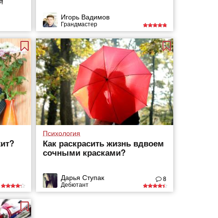
я
Игорь Вадимов
Грандмастер
Психология
хит?
Как раскрасить жизнь вдвоем
сочными красками?
Дарья Ступак
8
Дебютант