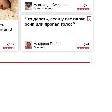
Александр Смирнов
5
Грандмастер
Что делать, если у вас вдруг
осип или пропал голос?
ть
ожись!
Альфред Грибер
12
4
Мастер