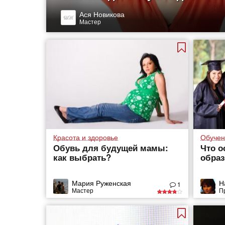
Ася Новикова
Мастер
Красота и здоровье
Обучен
Обувь для будущей мамы:
Что о
как выбрать?
образ
Мария Руженская
Н
1
Мастер
П