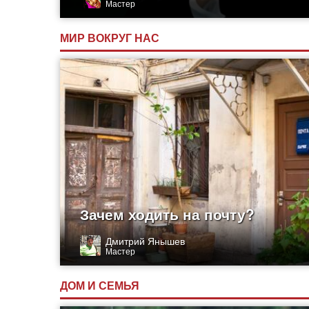
Мастер
МИР ВОКРУГ НАС
Зачем ходить на почту?
Дмитрий Янышев
Мастер
ДОМ И СЕМЬЯ